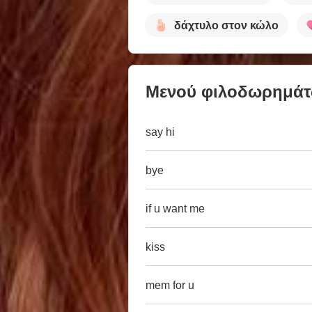
δάχτυλο στον κώλο
Μενού φιλοδωρημά
say hi
bye
if u want me
kiss
mem for u