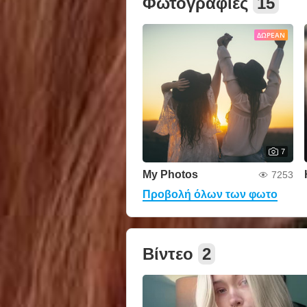
Φωτογραφίες
15
ΔΩΡΕΆΝ
7
My Photos
7253
Προβολή όλων των φωτο
Βίντεο
2