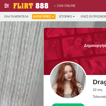
2194 ONLINE
ΌΛΑ ΤΑ ΜΟΝΤΈΛΑ
ΚΑΤΗΓΟΡΊΕΣ
ΙΣΤΟΡΙΚΌ
ΟΛΕΣ ΟΙ ΠΡΟΣΦΟ
Δημιουργήστ
Dra
22 έτη
Τελευταί