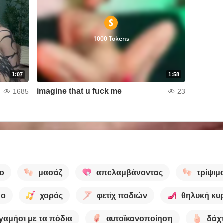
1000 Tokens
1:07
1:58
imagine that u fuck me
1685
23
μο
μασάζ
απολαμβάνοντας
τρίψιμ
μο
χορός
φετίχ ποδιών
θηλυκή κυ
γαμήσι με τα πόδια
αυτοϊκανοποίηση
δάχ