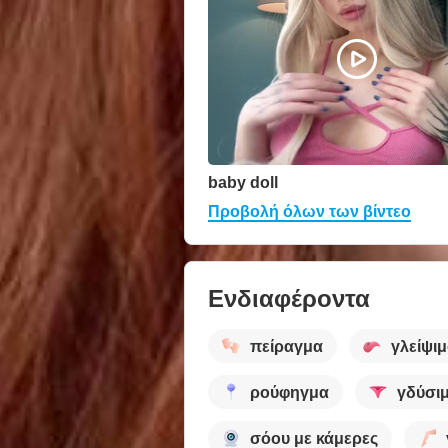
baby doll
Προβολή όλων των βίντεο
Ενδιαφέροντα
πείραγμα
γλείψι
ρούφηγμα
γδύσι
σόου με κάμερες