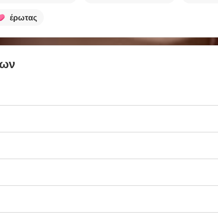
έρωτας
των