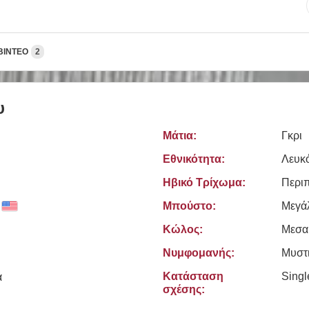
ΒΊΝΤΕΟ
2
υ
Μάτια:
Γκρι
Εθνικότητα:
Λευκ
Ηβικό Τρίχωμα:
Περι
Μπούστο:
Μεγά
Κώλος:
Μεσα
Νυμφομανής:
Μυστ
Κατάσταση
Sing
ά
σχέσης: