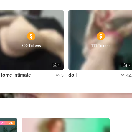
300 Tokens
111 Tokens
3
5
Home intimate
doll
3
42
ΔΩΡΕΆΝ