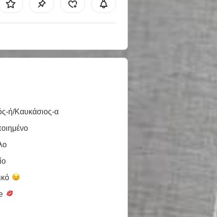
ός-ή/Καυκάσιος-α
ποιημένο
λο
ίο
ικό
le