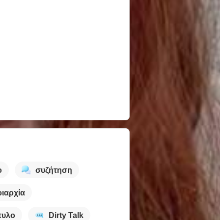
ο
συζήτηση
ριαρχία
τυλο
Dirty Talk