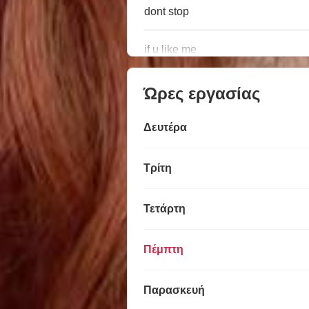
dont stop
if u like me
Ώρες εργασίας
Δευτέρα
Τρίτη
Τετάρτη
Πέμπτη
Παρασκευή