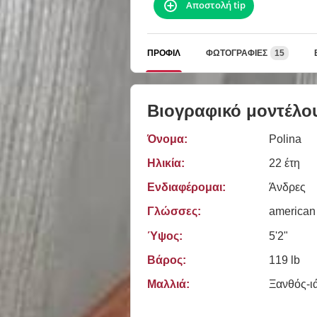
Αποστολή tip
ΠΡΟΦΊΛ
ΦΩΤΟΓΡΑΦΊΕΣ
15
Βιογραφικό μοντέλο
Όνομα:
Polina
Ηλικία:
22 έτη
Ενδιαφέρομαι:
Άνδρες
Γλώσσες:
american
Ύψος:
5'2"
Βάρος:
119 lb
Μαλλιά:
Ξανθός-ι